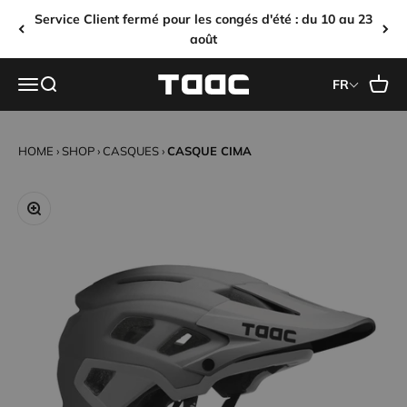
Passer au contenu
Service Client fermé pour les congés d'été : du 10 au 23
août
Taac Sport
Ouvrir la navigation
Ouvrir la recherche
Voir le
FR
HOME
›
SHOP
›
CASQUES
›
CASQUE CIMA
Zoomer sur l'image