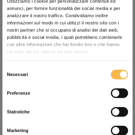
Utilizziamo i cookie per personalizzare contenuti ed
La molette micrométrique à la hauteur de la nuque
annunci, per fornire funzionalità dei social media e per
vous permet un ajustement sûr et personnalisé du
analizzare il nostro traffico. Condividiamo inoltre
casque.
informazioni sul modo in cui utilizzi il nostro sito con i
nostri partner che si occupano di analisi dei dati web,
pubblicità e social media, i quali potrebbero combinarle
con altre informazioni che hai fornito loro o che hanno
raccolto dal tuo utilizzo dei loro servizi.
Selezione
Necessari
del
consenso
Preferenze
Statistiche
Reflactive Prints.
Marketing
Les inserts réfléchissants sur la sangle vous assurent