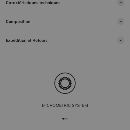
Caractéristiques techniques
Composition
Expédition et Retours
MICROMETRIC SYSTEM
Aller à l'élément 1
Aller à l'élément 2
Aller à l'élément 3