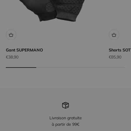
Gant SUPERMANO
Shorts SO
Prix Remisé
Prix Remisé
€38,90
€85,90
Livraison gratuite
à partir de 99€