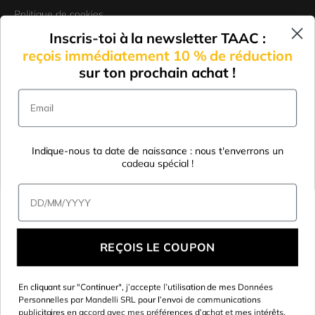
Politique de cookies
Inscris-toi à la newsletter TAAC :
Modifier les préférences de
reçois immédiatement 10 % de réduction
Cookies
sur ton prochain achat !
Conditions générales de
vente
Email
Certifications de Conformité
Indique-nous ta date de naissance : nous t'enverrons un
cadeau spécial !
Data di nascita
REÇOIS LE COUPON
En cliquant sur "Continuer", j’accepte l’utilisation de mes Données
Personnelles par Mandelli SRL pour l’envoi de communications
Bodon enregistré: Mandelli Srl - Via Tommaso Grossi, 5 - 20841
publicitaires en accord avec mes préférences d’achat et mes intérêts,