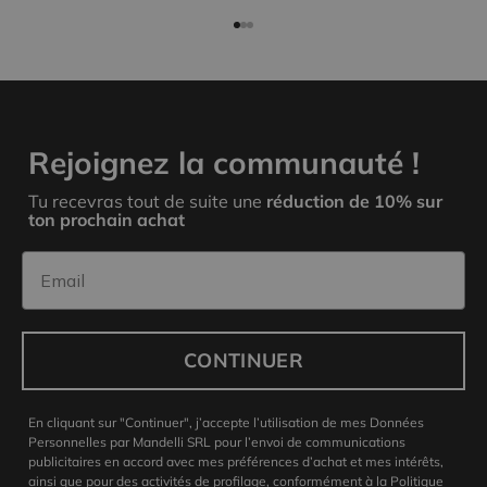
Aller à l'élément 1
Aller à l'élément 2
Aller à l'élément 3
Rejoignez la communauté !
Tu recevras tout de suite une
réduction de 10% sur
ton prochain achat
Email
CONTINUER
En cliquant sur "Continuer", j’accepte l’utilisation de mes Données
Personnelles par Mandelli SRL pour l’envoi de communications
publicitaires en accord avec mes préférences d’achat et mes intérêts,
ainsi que pour des activités de profilage, conformément à la Politique