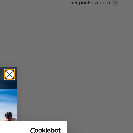
Trier par:
En vedette