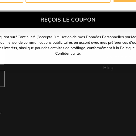
Aide & support
Qui sommes-
REÇOIS LE COUPON
Assistance
À propos
iquant sur "Continuer", j’accepte l’utilisation de mes Données Personnelles par Ma
our l’envoi de communications publicitaires en accord avec mes préférences d’ac
Expéditions et retours
Mandelli LAB
s intérêts, ainsi que pour des activités de profilage, conformément à la Politique
Confidentialité.
Nos revendeu
Blog
e