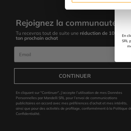
Rejoignez la communauté !
Tu recevras tout de suite une
réduction de 10% sur
En cl
ton prochain achat
SRL p
me
Email
CONTINUER
En cliquant sur "Continuer", j’accepte l’utilisation de mes Données
Personnelles par Mandelli SRL pour l’envoi de communications
publicitaires en accord avec mes préférences d’achat et mes intérêts,
ainsi que pour des activités de profilage, conformément à la Politique d
Confidentialité.