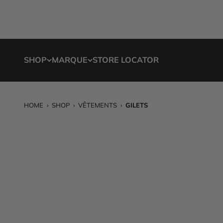
Passer au contenu
SHOP
MARQUE
STORE LOCATOR
HOME
›
SHOP
›
VÊTEMENTS
›
GILETS