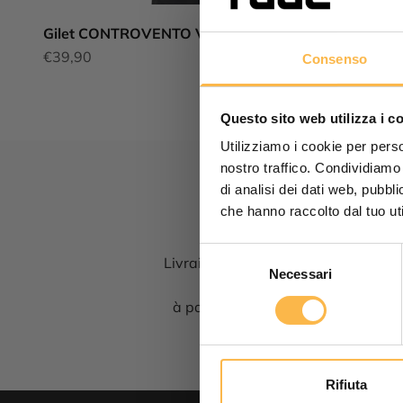
Gilet CONTROVENTO VEST
Prix Remisé
€39,90
Consenso
Questo sito web utilizza i c
Utilizziamo i cookie per perso
nostro traffico. Condividiamo 
di analisi dei dati web, pubbl
che hanno raccolto dal tuo uti
Selezione
Livraison gratuite
Necessari
del
consenso
à partir de 99€
Indiqu
Rifiuta