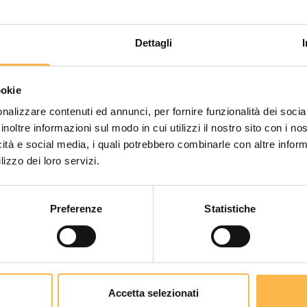
Dettagli
ookie
nalizzare contenuti ed annunci, per fornire funzionalità dei socia
Inscris-toi à la newsletter TAAC :
inoltre informazioni sul modo in cui utilizzi il nostro sito con i n
reçois immédiatement 10 % de
icità e social media, i quali potrebbero combinarle con altre inform
réduction
lizzo dei loro servizi.
sur ton prochain achat !
Service client
Preferenze
Statistiche
Comment pouvons-nous vous aider ?
e-nous ta date de naissance : nous t'enverrons un cadeau sp
Data di nascita
Accetta selezionati