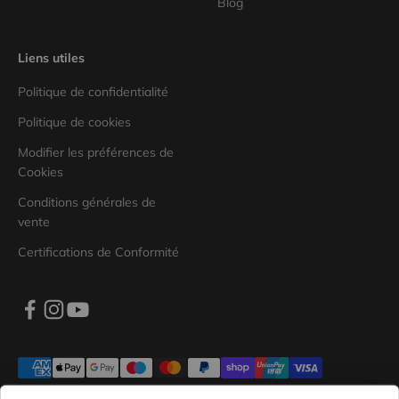
Blog
Liens utiles
Politique de confidentialité
Politique de cookies
Modifier les préférences de
Cookies
Conditions générales de
vente
Inscris-toi à la newsletter TAAC :
Certifications de Conformité
reçois immédiatement 10 % de réduction
sur ton prochain achat !
Email
Indique-nous ta date de naissance : nous t'enverrons un
cadeau spécial !