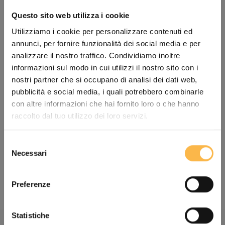
Questo sito web utilizza i cookie
Utilizziamo i cookie per personalizzare contenuti ed
annunci, per fornire funzionalità dei social media e per
analizzare il nostro traffico. Condividiamo inoltre
informazioni sul modo in cui utilizzi il nostro sito con i
nostri partner che si occupano di analisi dei dati web,
pubblicità e social media, i quali potrebbero combinarle
con altre informazioni che hai fornito loro o che hanno
raccolto dal tuo utilizzo dei loro servizi.
Selezione
Necessari
del
Sacoche SNACK PAAC 1L
consenso
Prix Remisé
€29,90
Preferenze
Statistiche