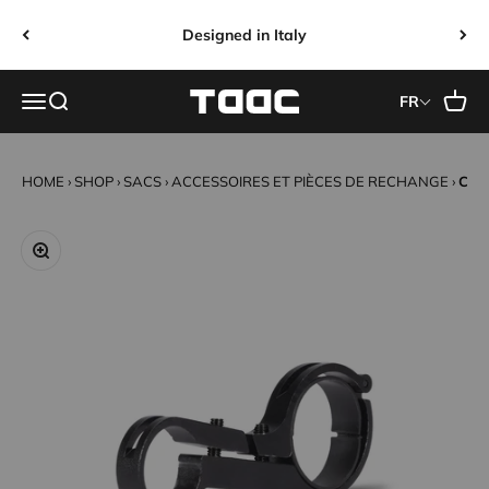
Passer au contenu
Designed in Italy
Taac Sport
Ouvrir la navigation
Ouvrir la recherche
Voir le
FR
HOME
›
SHOP
›
SACS
›
ACCESSOIRES ET PIÈCES DE RECHANGE
›
CAD
Zoomer sur l'image