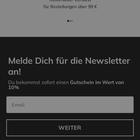
für Bestellungen über 99 €
Gehe zu Element 1
Gehe zu Element 2
Gehe zu Element 3
Melde Dich für die Newsletter
an!
Du bekommst sofort einen
Gutschein im Wert von
10%
Email
WEITER