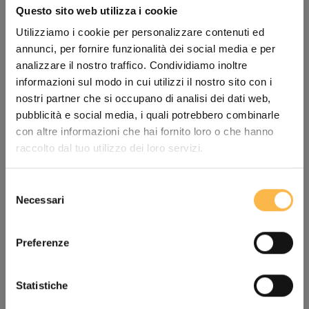
Questo sito web utilizza i cookie
Utilizziamo i cookie per personalizzare contenuti ed
No stress.
annunci, per fornire funzionalità dei social media e per
Die minimalen Nähte und der ergonomische Schnitt
analizzare il nostro traffico. Condividiamo inoltre
garantieren maximalen Komfort.
informazioni sul modo in cui utilizzi il nostro sito con i
nostri partner che si occupano di analisi dei dati web,
pubblicità e social media, i quali potrebbero combinarle
con altre informazioni che hai fornito loro o che hanno
raccolto dal tuo utilizzo dei loro servizi.
Selezione
Necessari
del
consenso
Preferenze
Statistiche