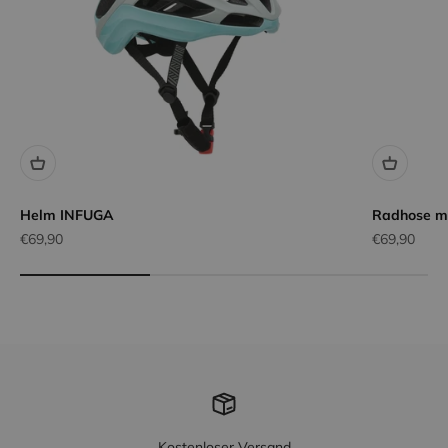
Helm INFUGA
Radhose m
Angebot
Angebot
€69,90
€69,90
Kostenloser Versand