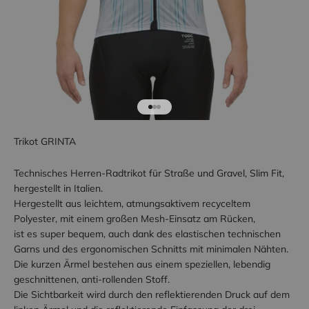
Gehe zu Element 1
Gehe zu Element 2
Gehe zu Element 3
Trikot GRINTA
Technisches Herren-Radtrikot für Straße und Gravel, Slim Fit,
hergestellt in Italien.
Hergestellt aus leichtem, atmungsaktivem recyceltem
Polyester, mit einem großen Mesh-Einsatz am Rücken,
ist es super bequem, auch dank des elastischen technischen
Garns und des ergonomischen Schnitts mit minimalen Nähten.
Die kurzen Ärmel bestehen aus einem speziellen, lebendig
geschnittenen, anti-rollenden Stoff.
Die Sichtbarkeit wird durch den reflektierenden Druck auf dem