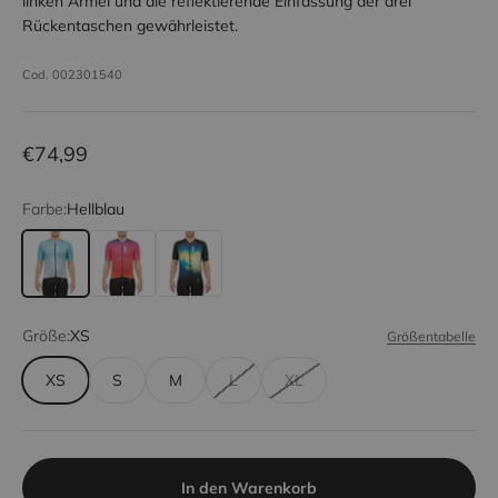
linken Ärmel und die reflektierende Einfassung der drei
Rückentaschen gewährleistet.
Cod. 002301540
Angebot
€74,99
Farbe:
Hellblau
Hellblau
Regenbogen
Schwarz
Größe:
XS
Größentabelle
XS
S
M
L
XL
In den Warenkorb