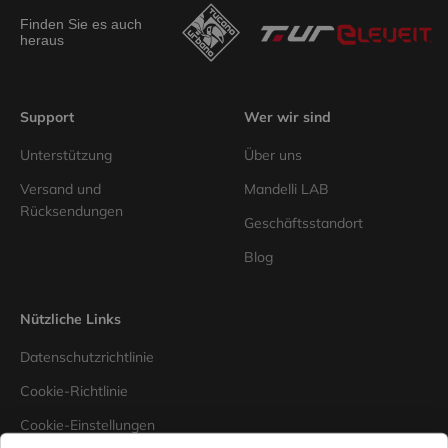
Finden Sie es auch
heraus
Support
Wer wir sind
Unterstützung
Über uns
Versand und
Mandelli LAB
Rücksendungen
Geschäftsstandort
Blog
Nützliche Links
Datenschutzrichtlinie
Cookie-Richtlinie
Cookie-Einstellungen
bearbeiten