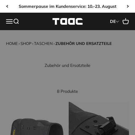
Zum Inhalt springen
Sommerpause im Kundenservice: 10.–23. August
Taac Sport
Navigationsmenü öffnen
Suche öffnen
Waren
DE
HOME
›
SHOP
›
TASCHEN
›
ZUBEHÖR UND ERSATZTEILE
8 Produkte