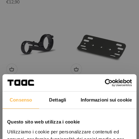
Angebot
€12,90
Hilfsrahmen ATTAAC
Unterstützung SHELL
Angebot
Angebot
€5,90
€5,90
Consenso
Dettagli
Informazioni sui cookie
Questo sito web utilizza i cookie
Utilizziamo i cookie per personalizzare contenuti ed