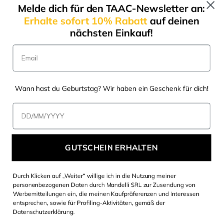
Melde dich für den TAAC-Newsletter an:
Allgemeine
Erhalte sofort 10% Rabatt
auf deinen
Verkaufsbedingungen
nächsten Einkauf!
Konformitätsnachweise
Email
Wann hast du Geburtstag? Wir haben ein Geschenk für dich!
Data di nascita
GUTSCHEIN ERHALTEN
Durch Klicken auf „Weiter“ willige ich in die Nutzung meiner
Eingetragenes Amt: Mandelli SRL - über Tommaso Grossi, 5 - 20841,
personenbezogenen Daten durch Mandelli SRL zur Zusendung von
Carate Brianza (MB) Italien
Werbemitteilungen ein, die meinen Kaufpräferenzen und Interessen
entsprechen, sowie für Profiling-Aktivitäten, gemäß der
Reg.imp - Kabeljau. FISC. 00678640152 - Mehrwertsteuer
Datenschutzerklärung.
00684800964