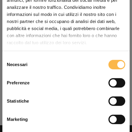
annunci, per fornire funzionalità dei social media e per
analizzare il nostro traffico. Condividiamo inoltre
informazioni sul modo in cui utilizzi il nostro sito con i
nostri partner che si occupano di analisi dei dati web,
pubblicità e social media, i quali potrebbero combinarle
Banderole STRAAP 20CM
Fascetta STRAAP 15CM
con altre informazioni che hai fornito loro o che hanno
Angebot
Angebot
€3,90
€1,90
raccolto dal tuo utilizzo dei loro servizi.
Selezione
Necessari
del
consenso
Preferenze
Kostenloser Versand
für Bestellungen über 99 €
Statistiche
Gehe zu Element 1
Gehe zu Element 2
Gehe zu Element 3
Marketing