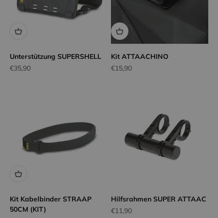
Unterstützung SUPERSHELL
Kit ATTAACHINO
Angebot
Angebot
€35,90
€15,90
Kit Kabelbinder STRAAP
Hilfsrahmen SUPER ATTAAC
50CM (KIT)
Angebot
€11,90